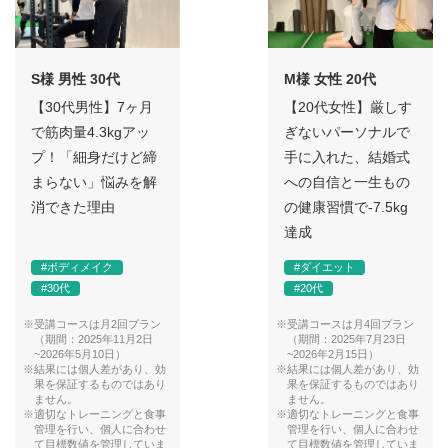
S様 男性 30代
M様 女性 20代
【30代男性】7ヶ月
【20代女性】厳しす
で筋肉量4.3kgアッ
ぎないパーソナルで
プ！「細身だけど締
手に入れた、結婚式
まらない」悩みを解
への自信と一生もの
消できた理由
の健康習慣で-7.5kg
達成
#ボディメイク
#ダイエット
#30代
#20代
※受講コースは月2回プラン
※受講コースは月4回プラン
（期間：2025年11月2日
（期間：2025年7月23日
~2026年5月10日）
~2026年2月15日）
※結果には個人差があり、効
※結果には個人差があり、効
果を保証するものではあり
果を保証するものではあり
ません。
ません。
※適切なトレーニングと食事
※適切なトレーニングと食事
管理を行い、個人に合わせ
管理を行い、個人に合わせ
て目標数値を管理していま
て目標数値を管理していま