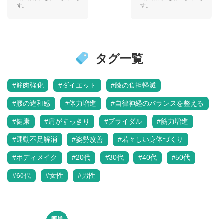
す。
す。
タグ一覧
#筋肉強化
#ダイエット
#膝の負担軽減
#腰の違和感
#体力増進
#自律神経のバランスを整える
#健康
#肩がすっきり
#ブライダル
#筋力増進
#運動不足解消
#姿勢改善
#若々しい身体づくり
#ボディメイク
#20代
#30代
#40代
#50代
#60代
#女性
#男性