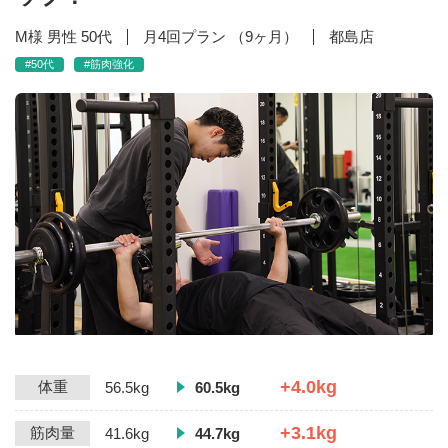
M様 男性 50代
月4回プラン （9ヶ月）
都島店
#50代
#筋肉強化
+4.0kg
体重
56.5kg
60.5kg
+3.1kg
筋肉量
41.6kg
44.7kg