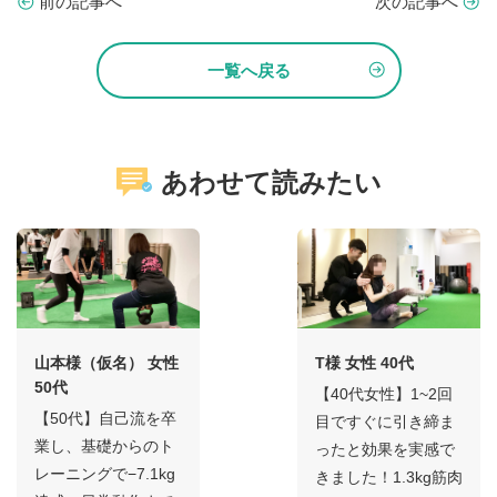
前の記事へ
次の記事へ
一覧へ戻る
あわせて読みたい
山本様（仮名） 女性
T様 女性 40代
50代
【40代女性】1~2回
【50代】自己流を卒
目ですぐに引き締ま
業し、基礎からのト
ったと効果を実感で
レーニングで−7.1kg
きました！1.3kg筋肉