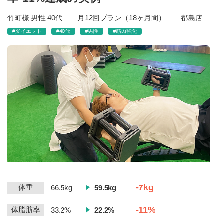
竹町様 男性 40代
月12回プラン（18ヶ月間）
都島店
#ダイエット
#40代
#男性
#筋肉強化
-7kg
体重
66.5kg
59.5kg
-11%
体脂肪率
33.2%
22.2%