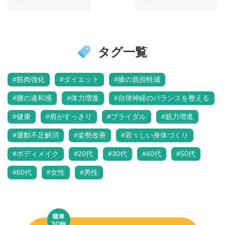
タグ一覧
#筋肉強化
#ダイエット
#膝の負担軽減
#腰の違和感
#体力増進
#自律神経のバランスを整える
#健康
#肩がすっきり
#ブライダル
#筋力増進
#運動不足解消
#姿勢改善
#若々しい身体づくり
#ボディメイク
#20代
#30代
#40代
#50代
#60代
#女性
#男性