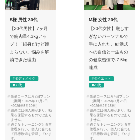
S様 男性 30代
M様 女性 20代
【30代男性】7ヶ月
【20代女性】厳しす
で筋肉量4.3kgアッ
ぎないパーソナルで
プ！「細身だけど締
手に入れた、結婚式
まらない」悩みを解
への自信と一生もの
消できた理由
の健康習慣で-7.5kg
達成
#ボディメイク
#ダイエット
#30代
#20代
※受講コースは月2回プラン
※受講コースは月4回プラン
（期間：2025年11月2日
（期間：2025年7月23日
~2026年5月10日）
~2026年2月15日）
※結果には個人差があり、効
※結果には個人差があり、効
果を保証するものではあり
果を保証するものではあり
ません。
ません。
※適切なトレーニングと食事
※適切なトレーニングと食事
管理を行い、個人に合わせ
管理を行い、個人に合わせ
て目標数値を管理していま
て目標数値を管理していま
す。
す。