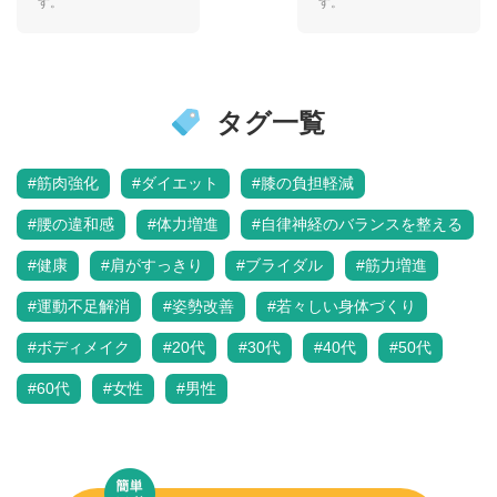
す。
す。
タグ一覧
#筋肉強化
#ダイエット
#膝の負担軽減
#腰の違和感
#体力増進
#自律神経のバランスを整える
#健康
#肩がすっきり
#ブライダル
#筋力増進
#運動不足解消
#姿勢改善
#若々しい身体づくり
#ボディメイク
#20代
#30代
#40代
#50代
#60代
#女性
#男性