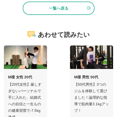
一覧へ戻る
あわせて読みたい
M様 女性 20代
M様 男性 50代
【20代女性】厳しす
【50代男性】3つの
ぎないパーソナルで
ジムを体験して選び
手に入れた、結婚式
ました！論理的な指
への自信と一生もの
導で筋肉量3.1kgアッ
の健康習慣で-7.5kg
プ！
達成