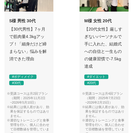
S様 男性 30代
M様 女性 20代
【30代男性】7ヶ月
【20代女性】厳しす
で筋肉量4.3kgアッ
ぎないパーソナルで
プ！「細身だけど締
手に入れた、結婚式
まらない」悩みを解
への自信と一生もの
消できた理由
の健康習慣で-7.5kg
達成
#ボディメイク
#ダイエット
#30代
#20代
※受講コースは月2回プラン
※受講コースは月4回プラン
（期間：2025年11月2日
（期間：2025年7月23日
~2026年5月10日）
~2026年2月15日）
※結果には個人差があり、効
※結果には個人差があり、効
果を保証するものではあり
果を保証するものではあり
ません。
ません。
※適切なトレーニングと食事
※適切なトレーニングと食事
管理を行い、個人に合わせ
管理を行い、個人に合わせ
て目標数値を管理していま
て目標数値を管理していま