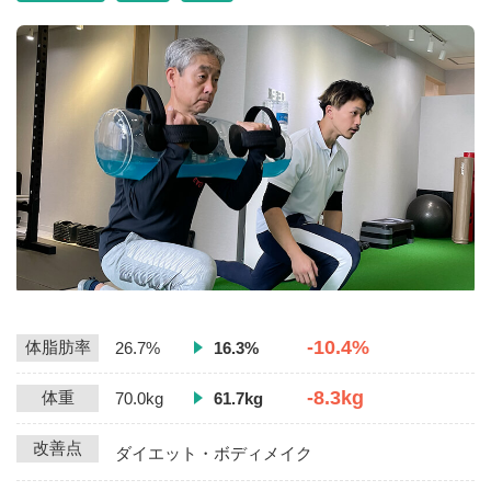
-10.4%
体脂肪率
26.7%
16.3%
-8.3kg
体重
70.0kg
61.7kg
改善点
ダイエット・ボディメイク