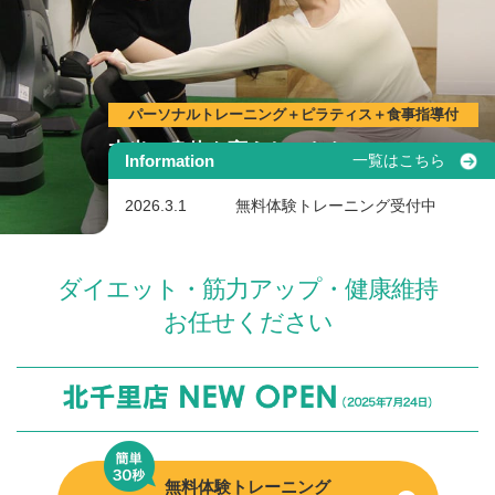
パーソナルトレーニング＋ピラティス＋食事指導付
本当に身体を変えたいなら
0
体験
Information
一覧はこちら
無料
パーソナルトレーニングジム
円
※掲載ページ（https://body-make.jp/low-price-osaka/）2025年6月3日現
2026.3.1
無料体験トレーニング受付中
在。
ダイエット・筋力アップ・健康維持
お任せください
無料体験トレーニング