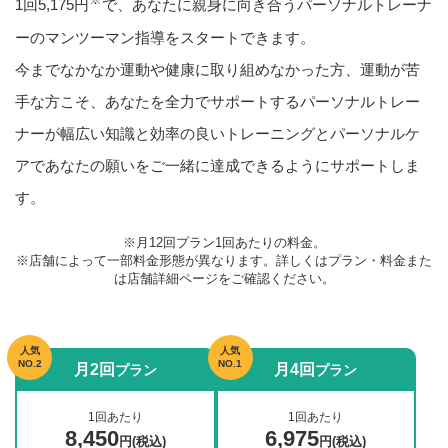
1回5,175円
で、あなたに親身に向き合うパーソナルトレーナ
ーのマンツーマン指導をスタートできます。
今までなかなか運動や健康に取り組めなかった方、運動が苦
手な方こそ、
あなたを全力でサポートするパーソナルトレー
ナーが幅広い知識と効率の良いトレーニングと
パーソナルケ
アであなたの願いをご一緒に達成できるようにサポートしま
す。
※月12回プラン1回あたりの料金。
※店舗によって一部料金形態が異なります。詳しくはプラン・料金また
は店舗詳細ページをご確認ください。
人気
人気
NO.2
NO.1
月2回
月4回
プラン
プラン
1回あたり
1回あたり
8,450
6,975
円(税込)
円(税込)