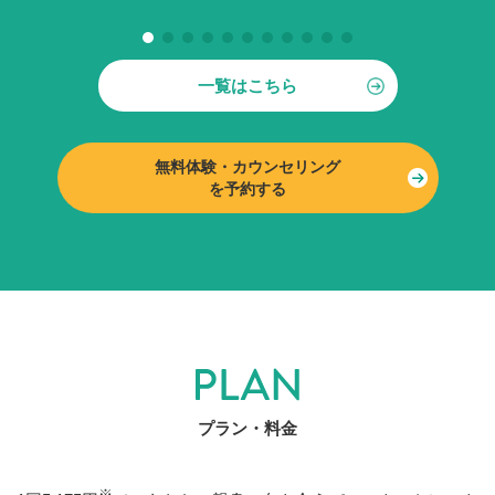
コメント
妻に勧められてトレーニングスタート。
無理な
一覧はこちら
く体重-8kg達成で
、次の目標はフルマラソンの記
録更新。
無料体験・カウンセリング
ダイエット
ボディメイク
若々しい身体づくり
を予約する
プラン・料金
※