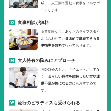
成。二人三脚で運動＋食事をフルサポ
ートします。
03
食事相談が無料
食事制限なし、あなたのライフスタイ
ルに合わせて、健康的で
継続できる食
事指導を無料
で行っております。
04
大人特有の悩みにアプローチ
医師監修のもと、ダイエットだけでな
く、
若々しい身体を維持したい方や運
動不足が気になる方
にもおすすめで
す。
05
流行のピラティスも受けられる