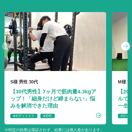
-7kgのダイエットを達成。
持病改善を目指してパ
ーソナルトレーニング
を始めた結果。
ダイエット
若々しい身体づくり
50代
男性
S様 男性 30代
M様 女
【30代男性】7ヶ月で筋肉量4.3kgア
【2
ップ！「細身だけど締まらない」悩
ルで
みを解消できた理由
一生も
#ボディメイク
#30代
#ダイ
※特定の効果は保証されず、結果には個人差があります。