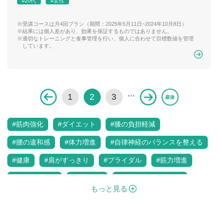
#20代
#女性
※受講コースは月4回プラン（期間：2025年5月11日~2024年10月8日）
※結果には個人差があり、効果を保証するものではありません。
※適切なトレーニングと食事管理を行い、個人に合わせて目標数値を管理
しています。
...
1
2
3
#筋肉強化
#ダイエット
#膝の負担軽減
#腰の違和感
#体力増進
#自律神経のバランスを整える
#健康
#肩がすっきり
#ブライダル
#筋力増進
#運動不足解消
#姿勢改善
#若々しい身体づくり
もっと見る
#ボディメイク
#20代
#30代
#40代
#50代
#60代
#女性
#男性