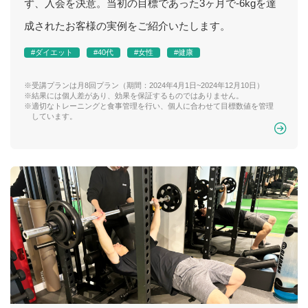
ず、入会を決意。当初の目標であった3ヶ月で-6kgを達
成されたお客様の実例をご紹介いたします。
#ダイエット
#40代
#女性
#健康
※受講プランは月8回プラン（期間：2024年4月1日~2024年12月10日）
※結果には個人差があり、効果を保証するものではありません。
※適切なトレーニングと食事管理を行い、個人に合わせて目標数値を管理
しています。