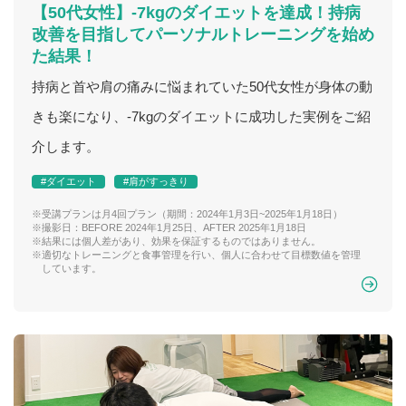
【50代女性】-7kgのダイエットを達成！持病
改善を目指してパーソナルトレーニングを始め
た結果！
持病と首や肩の痛みに悩まれていた50代女性が身体の動
きも楽になり、-7kgのダイエットに成功した実例をご紹
介します。
#ダイエット
#肩がすっきり
※受講プランは月4回プラン（期間：2024年1月3日~2025年1月18日）
※撮影日：BEFORE 2024年1月25日、AFTER 2025年1月18日
※結果には個人差があり、効果を保証するものではありません。
※適切なトレーニングと食事管理を行い、個人に合わせて目標数値を管理
しています。