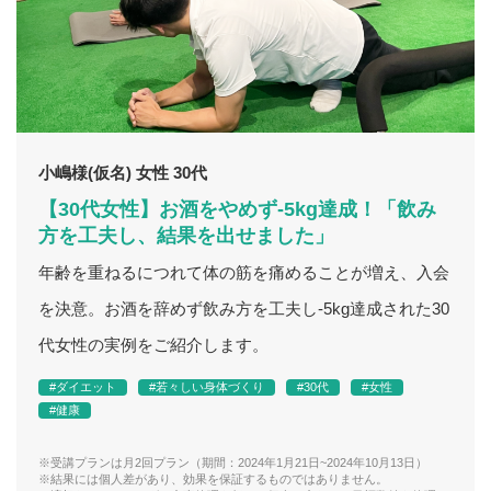
小嶋様(仮名) 女性 30代
【30代女性】お酒をやめず-5kg達成！「飲み
方を工夫し、結果を出せました」
年齢を重ねるにつれて体の筋を痛めることが増え、入会
を決意。お酒を辞めず飲み方を工夫し-5kg達成された30
代女性の実例をご紹介します。
#ダイエット
#若々しい身体づくり
#30代
#女性
#健康
※受講プランは月2回プラン（期間：2024年1月21日~2024年10月13日）
※結果には個人差があり、効果を保証するものではありません。