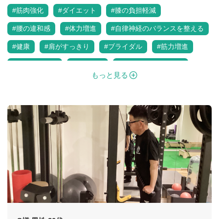
#筋肉強化
#ダイエット
#膝の負担軽減
#腰の違和感
#体力増進
#自律神経のバランスを整える
#健康
#肩がすっきり
#ブライダル
#筋力増進
#運動不足解消
#姿勢改善
#若々しい身体づくり
もっと見る
#ボディメイク
#20代
#30代
#40代
#50代
#60代
#女性
#男性