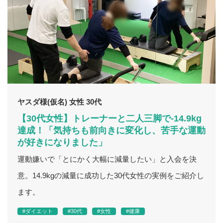
ヤスダ様(仮名) 女性 30代
【30代女性】トレーナーと二人三脚で-14.9kg
達成！「気持ちも前向きに変化し、苦手な運動
が好きになりました」
運動嫌いで「とにかく大幅に減量したい」と入会を決
意。14.9kgの減量に成功した30代女性の実例をご紹介し
ます。
#ダイエット
#30代
#女性
#健康