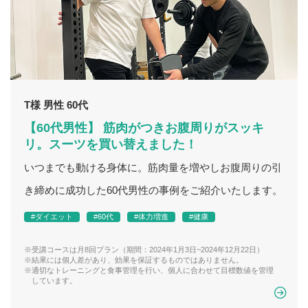
T様 男性 60代
【60代男性】 筋肉がつきお腹周りがスッキ
リ。スーツを買い替えました！
いつまでも動ける身体に。筋肉量を増やしお腹周りの引
き締めに成功した60代男性の事例をご紹介いたします。
#ダイエット
#60代
#体力増進
#健康
※受講コースは月8回プラン（期間：2024年1月3日~2024年12月22日）
※結果には個人差があり、効果を保証するものではありません。
※適切なトレーニングと食事管理を行い、個人に合わせて目標数値を管理
しています。