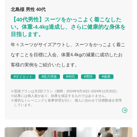
北島様 男性 40代
【40代男性】スーツをかっこよく着こなした
い。体重-4.4kg達成し、さらに健康的な身体を
目指します。
年々スーツがサイズアウトし、スーツをかっこよく着こ
なすことを目標に入会。体重4.4kgの減量に成功したお
客様の実例をご紹介いたします。
#ダイエット
#筋力増進
#40代
#男性
#健康
※受講プランは月2回プラン（期間：2024年9月16日~2024年12月20日）
※結果には個人差があり、効果を保証するものではありません。
※適切なトレーニングと食事管理を行い、個人に合わせて目標数値を管理
しています。