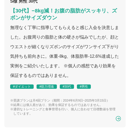
S様 男性 30代
【30代】−8kg減！お腹の脂肪がスッキリ、ズ
ボンがサイズダウン
無理なく丁寧に指導してもらえると感じ入会を決意しま
した。お腹周りの脂肪と体の硬さが悩みでしたが、顔と
ウエストが細くなりズボンのサイズがワンサイズ下がり
気持ちも前向きに。体重-8kg、体脂肪率-12.6%達成した
実例をご紹介いたします。 ※個人の感想であり効果を
保証するものではありません。
#ダイエット
#筋力増進
#30代
#男性
※受講プランは月4回プラン（期間：2024年6月9日~2025年3月15日）
※結果には個人差があり、効果を保証するものではありません。
※適切なトレーニングと食事管理を行い、個人に合わせて目標数値を管理
しています。