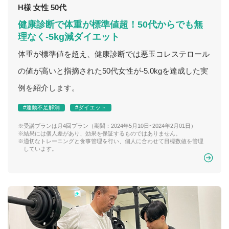
H様 女性 50代
健康診断で体重が標準値超！50代からでも無
理なく-5kg減ダイエット
体重が標準値を超え、健康診断では悪玉コレステロール
の値が高いと指摘された50代女性が-5.0kgを達成した実
例を紹介します。
#運動不足解消
#ダイエット
※受講プランは月4回プラン（期間：2024年5月10日~2024年2月01日）
※結果には個人差があり、効果を保証するものではありません。
※適切なトレーニングと食事管理を行い、個人に合わせて目標数値を管理
しています。